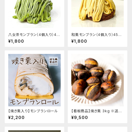
八女茶モンブラン（4個入り）45
和栗モンブラン（4個入り）450
0円/1個
円/1個
¥1,800
¥1,800
【焼き栗入り】モンブランロール
【看板商品】焼き栗 3kg ※送料
無料商品です
¥2,200
¥9,500