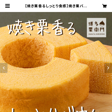
【焼き栗香るしっとり食感】焼き栗バウ
ムクーヘン | IMOKURIEMON