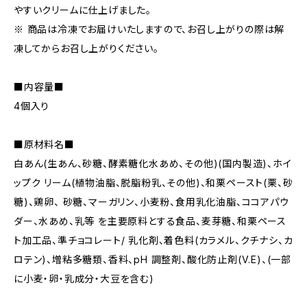
やすいクリームに仕上げました。
※ 商品は冷凍でお届けいたしますので、お召し上がりの際は解
凍してからお召し上がりください。
■内容量■
4個入り
■原材料名■
白あん(生あん、砂糖、酵素糖化水あめ、その他)(国内製造)、ホイ
ップク リーム(植物油脂、脱脂粉乳、その他)、和栗ペースト(栗、砂
糖)、鶏卵、 砂糖、マーガリン、小麦粉、食用乳化油脂、ココアパウ
ダー、水あめ、乳等 を主要原料とする食品、麦芽糖、和栗ペース
ト加工品、準チョコレート/ 乳化剤、着色料(カラメル、クチナシ、カ
ロテン)、増粘多糖類、香料、pH 調整剤、酸化防止剤(V.E)、(一部
に小麦・卵・乳成分・大豆を含む)