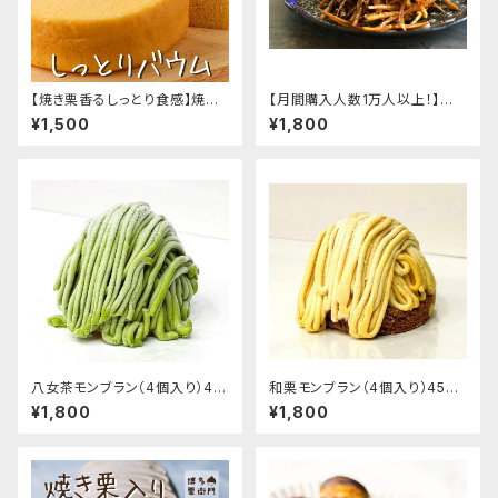
【焼き栗香るしっとり食感】焼き
【月間購入人数1万人以上！】芋
栗バウムクーヘン
けんぴ 400g
¥1,500
¥1,800
八女茶モンブラン（4個入り）45
和栗モンブラン（4個入り）450
0円/1個
円/1個
¥1,800
¥1,800