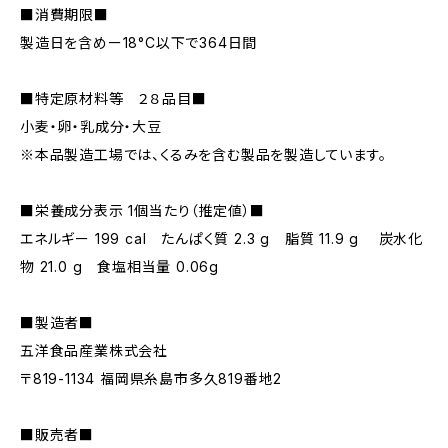
■消費期限■
製造日を含めー18°C以下で364日間
■特定原材料等 ２８品目■
小麦・卵・乳成分・大豆
※本品製造工場では、くるみを含む製品を製造しています。
■栄養成分表示 1個当たり（推定値）■
エネルギー 199 cal たんぱく質 2.3 g 脂質 11.9 g 炭水化
物 21.0 g 食塩相当量 0.06g
■製造者■
五洋食品産業株式会社
〒819-1134 福岡県糸島市多久819番地2
■販売者■