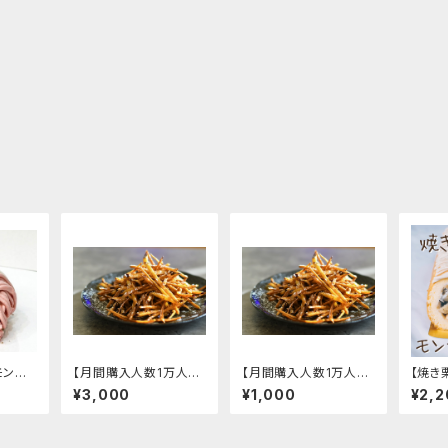
モンブ
【月間購入人数1万人以
【月間購入人数1万人以
【焼き
0円/1
上！】芋けんぴ 800g
上！】芋けんぴ 200g
ロー
¥3,000
¥1,000
¥2,2