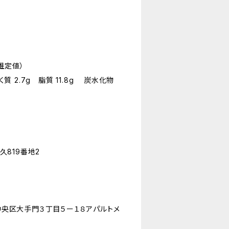
推定値）
く質 2.7g 脂質 11.8g 炭水化物
多久819番地2
市中央区大手門３丁目５ー１８アパルトメ