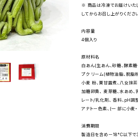
※ 商品は冷凍でお届けいた
してからお召し上がりください
内容量
4個入り
原材料名
白あん(生あん、砂糖、酵素糖
プク リーム(植物油脂、脱脂
小麦 粉、栗甘露煮、八女抹
加糖卵黄、 麦芽糖、水あめ
レート/乳化剤、 香料、pH調
アナトー色素、(一 部に小麦
消費期限
製造日を含めー18°C以下で