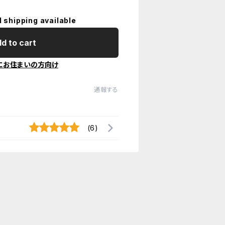
l shipping available
d to cart
にお住まいの方向け
通報する
(6)