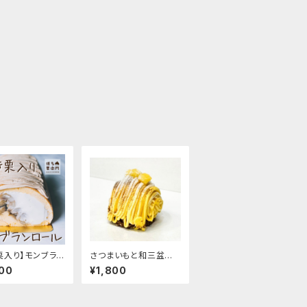
栗入り】モンブラン
さつまいもと和三盆の
ル
モンブラン（4個入り）4
00
¥1,800
50円/1個