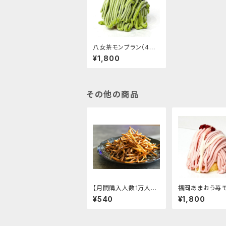
八女茶モンブラン（4個
入り）450円/1個
¥1,800
その他の商品
【月間購入人数1万人以
福岡あまおう苺
上！】芋けんぴ 100g
ラン（4個入り）45
¥540
¥1,800
個